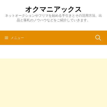
コ
オクマニアックス
ン
テ
ネットオークションやフリマを始める手引きとその活用方法、出
品と落札のノウハウなどをご紹介していきます。
ン
ツ
へ
検
メニュー
ス
キ
ッ
索:
プ