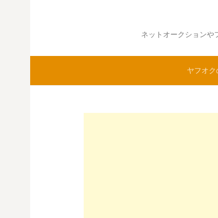
コ
ン
テ
ネットオークションや
ン
ツ
ヤフオク
へ
ス
キ
ッ
プ