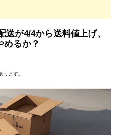
送が4/4から送料値上げ、
やめるか？
あります。