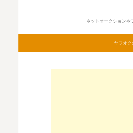
コ
ン
テ
ネットオークションや
ン
ツ
ヤフオク
へ
ス
キ
ッ
プ