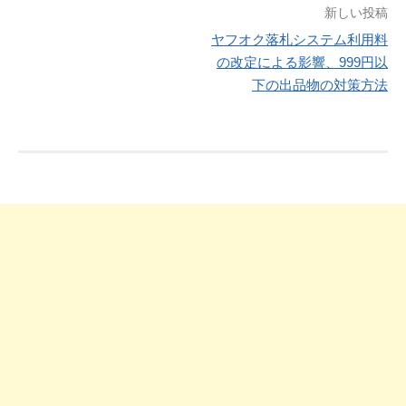
投
新しい投稿
ヤフオク落札システム利用料
稿
の改定による影響、999円以
ナ
下の出品物の対策方法
ビ
ゲ
ー
シ
ョ
ン