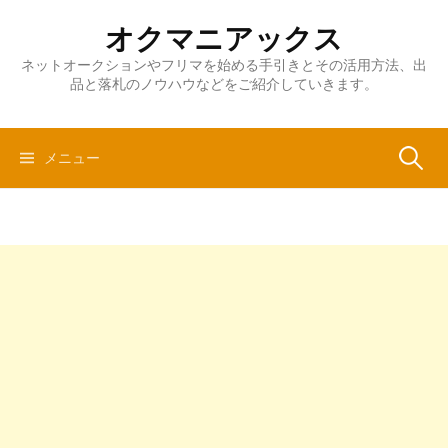
コ
オクマニアックス
ン
テ
ネットオークションやフリマを始める手引きとその活用方法、出
品と落札のノウハウなどをご紹介していきます。
ン
ツ
へ
検
メニュー
ス
キ
ッ
索:
プ