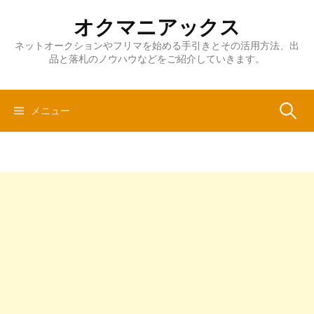
コ
オクマニアックス
ン
テ
ネットオークションやフリマを始める手引きとその活用方法、出
品と落札のノウハウなどをご紹介していきます。
ン
ツ
へ
検
メニュー
ス
キ
ッ
索:
プ