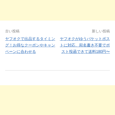
投
古い投稿
新しい投稿
ヤフオクで出品するタイミン
ヤフオクがゆうパケットポス
稿
グ！お得なクーポンやキャン
トに対応、宛名書き不要でポ
ナ
ペーンに合わせる
スト投函できて送料180円〜
ビ
ゲ
ー
シ
ョ
ン