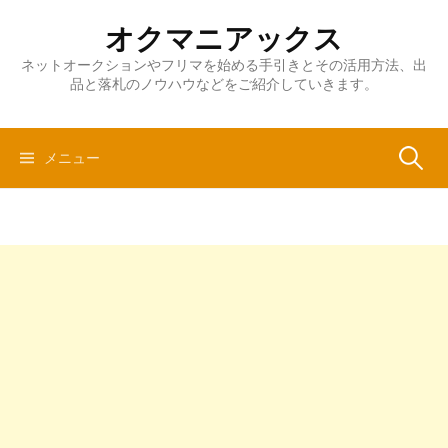
コ
オクマニアックス
ン
テ
ネットオークションやフリマを始める手引きとその活用方法、出
品と落札のノウハウなどをご紹介していきます。
ン
ツ
へ
検
メニュー
ス
キ
ッ
索:
プ