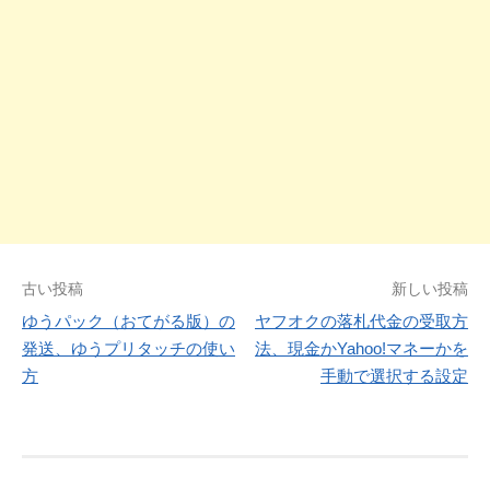
投
古い投稿
新しい投稿
ゆうパック（おてがる版）の
ヤフオクの落札代金の受取方
稿
発送、ゆうプリタッチの使い
法、現金かYahoo!マネーかを
ナ
方
手動で選択する設定
ビ
ゲ